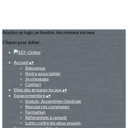
Ajoutez un logo, un bouton, des réseaux sociaux
Cliquez pour éditer
Accueil
▴
▾
Bienvenue
Notre association
Je m'engage
Contact
Sites des groupes locaux
▴
▾
Espace membre
▴
▾
Statuts, Assemblée Générale
Ressources communes
Formation
Référentiels à remplir
Lutte contre les abus sexuels