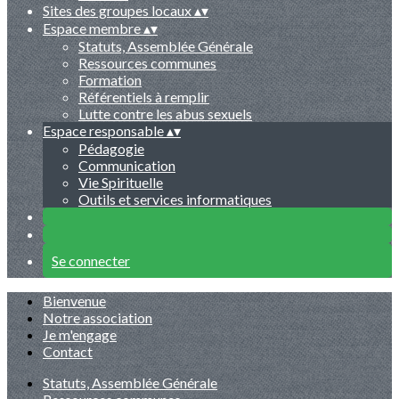
Sites des groupes locaux
▴
▾
Espace membre
▴
▾
Statuts, Assemblée Générale
Ressources communes
Formation
Référentiels à remplir
Lutte contre les abus sexuels
Espace responsable
▴
▾
Pédagogie
Communication
Vie Spirituelle
Outils et services informatiques
Se connecter
Bienvenue
Notre association
Je m'engage
Contact
Statuts, Assemblée Générale