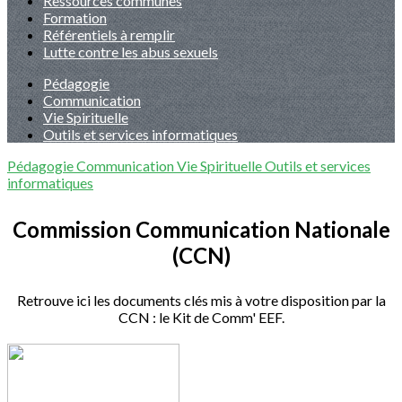
Ressources communes
Formation
Référentiels à remplir
Lutte contre les abus sexuels
Pédagogie
Communication
Vie Spirituelle
Outils et services informatiques
Pédagogie
Communication
Vie Spirituelle
Outils et services
informatiques
Commission Communication Nationale
(CCN)
Retrouve ici les documents clés mis à votre disposition par la
CCN : le Kit de Comm' EEF.