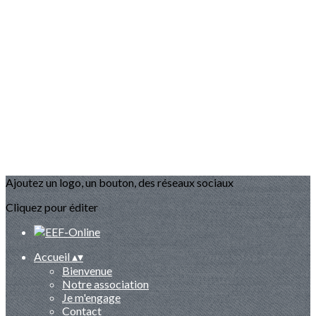
Ajoutez un logo, un bouton, des réseaux sociaux
Cliquez pour éditer
Accueil
▴
▾
Bienvenue
Notre association
Je m'engage
Contact