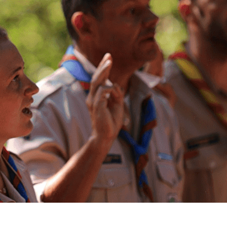
Exporter les lignes sélectionnées
Exporter toutes les colonnes
Exporter uniquement les colonnes affichées
Menu
<
>
Pédagogie
Communication
Vie Spirituelle
Outils et services informatiques
?>
Images de la page d'accueil
Cliquez pour éditer