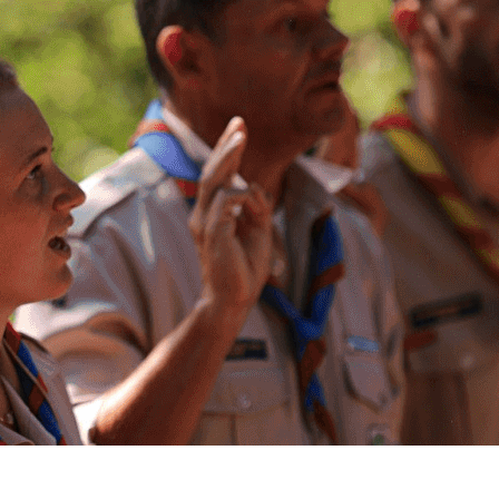
Exporter les lignes sélectionnées
Exporter toutes les colonnes
Exporter uniquement les colonnes affichées
Menu
<
>
Pédagogie
Communication
Vie Spirituelle
Outils et services informatiques
?>
Images de la page d'accueil
Cliquez pour éditer