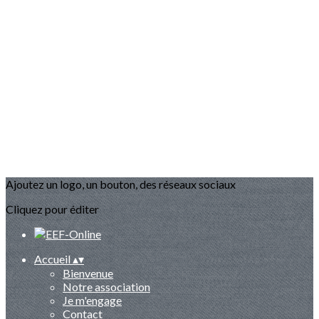
Ajoutez un logo, un bouton, des réseaux sociaux
Cliquez pour éditer
Accueil
▴
▾
Bienvenue
Notre association
Je m'engage
Contact