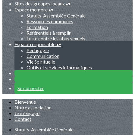
Sites des groupes locaux
▴
▾
Espace membre
▴
▾
Statuts, Assemblée Générale
Ressources communes
Formation
Référentiels à remplir
Lutte contre les abus sexuels
Espace responsable
▴
▾
Pédagogie
Communication
Vie Spirituelle
Outils et services informatiques
Se connecter
Bienvenue
Notre association
Je m'engage
Contact
Statuts, Assemblée Générale