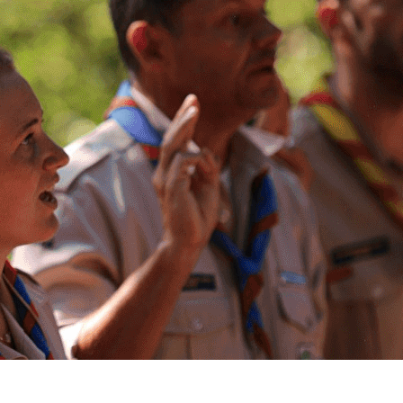
Exporter les lignes sélectionnées
Exporter toutes les colonnes
Exporter uniquement les colonnes affichées
Menu
?>
Images de la page d'accueil
Cliquez pour éditer