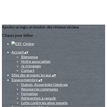
Ajoutez un logo, un bouton, des réseaux sociaux
Cliquez pour éditer
Accueil
▴
▾
Bienvenue
Notre association
Je m'engage
Contact
Sites des groupes locaux
▴
▾
Espace membre
▴
▾
Statuts, Assemblée Générale
Ressources communes
Formation
Référentiels à remplir
Lutte contre les abus sexuels