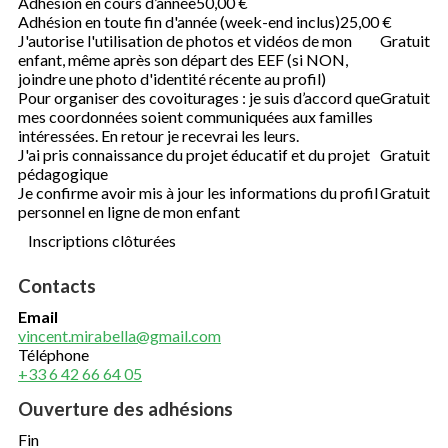
Adhésion en cours d’année
50,00 €
Adhésion en toute fin d'année (week-end inclus)
25,00 €
J'autorise l'utilisation de photos et vidéos de mon
Gratuit
enfant, même après son départ des EEF (si NON,
joindre une photo d'identité récente au profil)
Pour organiser des covoiturages : je suis d’accord que
Gratuit
mes coordonnées soient communiquées aux familles
intéressées. En retour je recevrai les leurs.
J'ai pris connaissance du projet éducatif et du projet
Gratuit
pédagogique
Je confirme avoir mis à jour les informations du profil
Gratuit
personnel en ligne de mon enfant
Inscriptions clôturées
Contacts
Email
vincent.mirabella@gmail.com
Téléphone
+33 6 42 66 64 05
Ouverture des adhésions
Fin