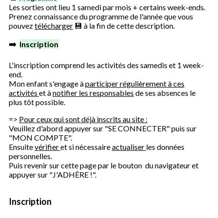
Les sorties ont lieu 1 samedi par mois + certains week-ends.
Prenez connaissance du programme de l'année que vous
pouvez
télécharger
💾 à la fin de cette description.
➡️
Inscription
L'inscription comprend les activités des samedis et 1 week-
end.
Mon enfant s'engage à
participer régulièrement à ces
activités
et à
notifier les responsables
de ses absences le
plus tôt possible.
=>
Pour ceux qui sont déjà inscrits au site :
Veuillez d'abord appuyer sur "SE CONNECTER" puis sur
"MON COMPTE".
Ensuite
vérifier
et si nécessaire
actualiser
les données
personnelles.
Puis revenir sur cette page par le bouton
du navigateur et
appuyer sur "J'ADHÈRE !".
Inscription