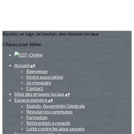
Ajoutez un logo, un bouton, des réseaux sociaux
Cliquez pour éditer
Accueil
▴
▾
Bienvenue
Notre association
Je m'engage
Contact
Sites des groupes locaux
▴
▾
Espace membre
▴
▾
Statuts, Assemblée Générale
Ressources communes
Formation
Référentiels à remplir
Lutte contre les abus sexuels