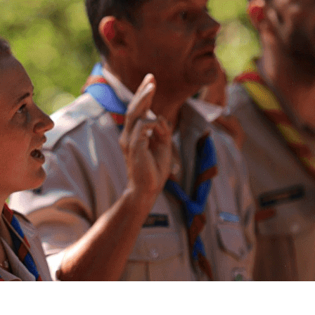
Exporter les lignes sélectionnées
Exporter toutes les colonnes
Exporter uniquement les colonnes affichées
Menu
?>
Images de la page d'accueil
Cliquez pour éditer