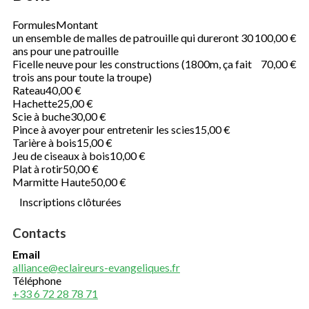
Formules
Montant
un ensemble de malles de patrouille qui dureront 30
100,00 €
ans pour une patrouille
Ficelle neuve pour les constructions (1800m, ça fait
70,00 €
trois ans pour toute la troupe)
Rateau
40,00 €
Hachette
25,00 €
Scie à buche
30,00 €
Pince à avoyer pour entretenir les scies
15,00 €
Tarière à bois
15,00 €
Jeu de ciseaux à bois
10,00 €
Plat à rotir
50,00 €
Marmitte Haute
50,00 €
Inscriptions clôturées
Contacts
Email
alliance@eclaireurs-evangeliques.fr
Téléphone
+33 6 72 28 78 71