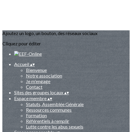
Ajoutez un logo, un bouton, des réseaux sociaux
Cliquez pour éditer
Accueil
▴
▾
Bienvenue
Notre association
Je m'engage
Contact
Sites des groupes locaux
▴
▾
Espace membre
▴
▾
Statuts, Assemblée Générale
Ressources communes
Formation
Référentiels à remplir
Lutte contre les abus sexuels