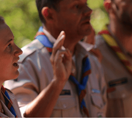
Exporter les lignes sélectionnées
Exporter toutes les colonnes
Exporter uniquement les colonnes affichées
Menu
?>
Images de la page d'accueil
Cliquez pour éditer