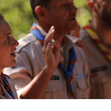
Exporter les lignes sélectionnées
Exporter toutes les colonnes
Exporter uniquement les colonnes affichées
Menu
?>
Images de la page d'accueil
Cliquez pour éditer