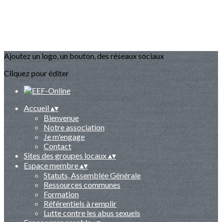
Ajoutez un logo, un bouton, des réseaux sociaux
Cliquez pour éditer
Accueil
▴
▾
Bienvenue
Notre association
Je m'engage
Contact
Sites des groupes locaux
▴
▾
Espace membre
▴
▾
Statuts, Assemblée Générale
Ressources communes
Formation
Référentiels à remplir
Lutte contre les abus sexuels