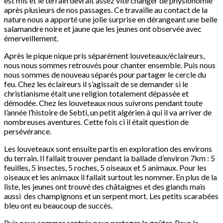
est mis et le terrain devrait assez vite changer de physionomie
après plusieurs de nos passages. Ce travaille au contact de la
nature nous a apporté une jolie surprise en dérangeant une belle
salamandre noire et jaune que les jeunes ont observée avec
émerveillement.
Après le pique nique pris séparément louveteaux/éclaireurs,
nous nous sommes retrouvés pour chanter ensemble. Puis nous
nous sommes de nouveau séparés pour partager le cercle du
feu. Chez les éclaireurs il s’agissait de se demander si le
christianisme était une religion totalement dépassée et
démodée. Chez les louveteaux nous suivrons pendant toute
l’année l’histoire de Sebti, un petit algérien à qui il va arriver de
nombreuses aventures. Cette fois ci il était question de
persévérance.
Les louveteaux sont ensuite partis en exploration des environs
du terrain. Il fallait trouver pendant la ballade d’environ 7km : 5
feuilles, 5 insectes, 5 roches, 5 oiseaux et 5 animaux. Pour les
oiseaux et les animaux il fallait surtout les nommer. En plus de la
liste, les jeunes ont trouvé des châtaignes et des glands mais
aussi des champignons et un serpent mort. Les petits scarabées
bleu ont eu beaucoup de succès.
Puis nous sommes rentrés pour partager le goûter. Pour la