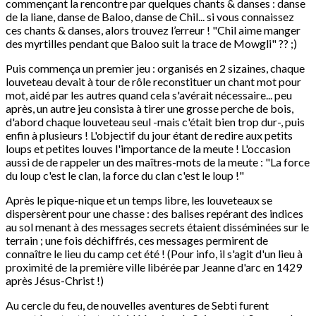
commençant la rencontre par quelques chants & danses : danse
de la liane, danse de Baloo, danse de Chil... si vous connaissez
ces chants & danses, alors trouvez l’erreur ! "Chil aime manger
des myrtilles pendant que Baloo suit la trace de Mowgli" ?? ;)
Puis commença un premier jeu : organisés en 2 sizaines, chaque
louveteau devait à tour de rôle reconstituer un chant mot pour
mot, aidé par les autres quand cela s'avérait nécessaire... peu
après, un autre jeu consista à tirer une grosse perche de bois,
d'abord chaque louveteau seul -mais c'était bien trop dur-, puis
enfin à plusieurs ! L'objectif du jour étant de redire aux petits
loups et petites louves l'importance de la meute ! L'occasion
aussi de de rappeler un des maîtres-mots de la meute : "La force
du loup c'est le clan, la force du clan c'est le loup !"
Après le pique-nique et un temps libre, les louveteaux se
dispersèrent pour une chasse : des balises repérant des indices
au sol menant à des messages secrets étaient disséminées sur le
terrain ; une fois déchiffrés, ces messages permirent de
connaître le lieu du camp cet été ! (Pour info, il s'agit d'un lieu à
proximité de la première ville libérée par Jeanne d'arc en 1429
après Jésus-Christ !)
Au cercle du feu, de nouvelles aventures de Sebti furent