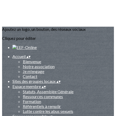
Ajoutez un logo, un bouton, des réseaux sociaux
Cliquez pour éditer
Accueil
▴
▾
Bienvenue
Notre association
Je m'engage
Contact
Sites des groupes locaux
▴
▾
Espace membre
▴
▾
Statuts, Assemblée Générale
Ressources communes
Formation
Référentiels à remplir
Lutte contre les abus sexuels