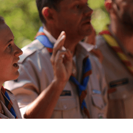
Exporter les lignes sélectionnées
Exporter toutes les colonnes
Exporter uniquement les colonnes affichées
Menu
?>
Images de la page d'accueil
Cliquez pour éditer