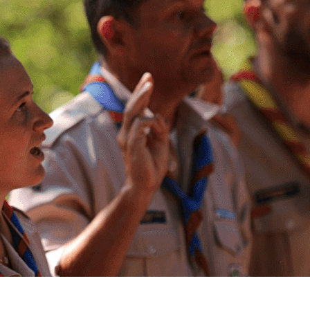
Exporter les lignes sélectionnées
Exporter toutes les colonnes
Exporter uniquement les colonnes affichées
Menu
?>
Images de la page d'accueil
Cliquez pour éditer