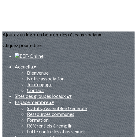
Ajoutez un logo, un bouton, des réseaux sociaux
Cliquez pour éditer
Accueil
▴
▾
Bienvenue
Notre association
Je m'engage
Contact
Sites des groupes locaux
▴
▾
Espace membre
▴
▾
Statuts, Assemblée Générale
Ressources communes
Formation
Référentiels à remplir
Lutte contre les abus sexuels